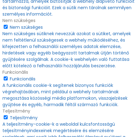
tartalmazza, amelyek biztosítják a webhely alapvető funkcióit
és biztonsági funkcióit. Ezek a sütik nem tárolnak semmilyen
személyes információt.
Nem szükséges
Nem szükséges
Nem szükséges sütiknek nevezzük azokat a sütiket, amelyek
nem feltétlenül szükségesek a webhely működéséhez, és
kifejezetten a felhasználói személyes adatok elemzése,
hirdetések vagy egyéb beágyazott tartalmak útján történő
gyűjtésére szolgálnak. A cookie-k webhelyén való futtatása
előtt kötelező a felhasználói hozzájárulás beszerzése.
Funkcionális
Funkcionális
A funkcionális cookie-k segítenek bizonyos funkciók
végrehajtásában, mint például a webhely tartalmának
megosztása közösségi média platformokon, visszajelzések
gyűjtése és egyéb, harmadik féltől származó funkciók.
Teljesítmény
Teljesítmény
A teljesítmény-cookie-k a weboldal kulcsfontosságú
teljesítményindexeinek megértésére és elemzésére
szolgálnak, ami segít jobb felhasználói élményt nyújtani a