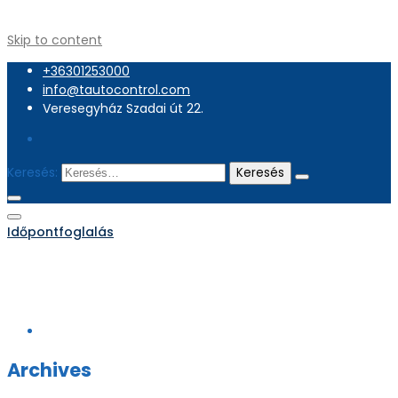
Skip to content
+36301253000
info@tautocontrol.com
Veresegyház Szadai út 22.
Keresés:
Időpontfoglalás
+36301253000
info@tautocontrol.com
Veresegyház Szadai út 22.
Archives