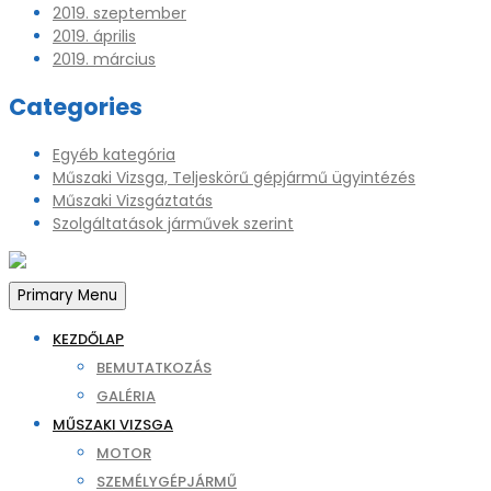
2019. szeptember
2019. április
2019. március
Categories
Egyéb kategória
Műszaki Vizsga, Teljeskörű gépjármű ügyintézés
Műszaki Vizsgáztatás
Szolgáltatások járművek szerint
Primary Menu
KEZDŐLAP
BEMUTATKOZÁS
GALÉRIA
MŰSZAKI VIZSGA
MOTOR
SZEMÉLYGÉPJÁRMŰ