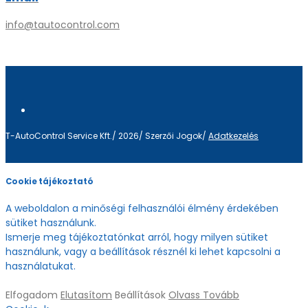
info@tautocontrol.com
T-AutoControl Service Kft./ 2026/ Szerzői Jogok/
Adatkezelés
Cookie tájékoztató
A weboldalon a minőségi felhasználói élmény érdekében
sütiket használunk.
Ismerje meg tájékoztatónkat arról, hogy milyen sütiket
használunk, vagy a beállítások résznél ki lehet kapcsolni a
használatukat.
Elfogadom
Elutasítom
Beállítások
Olvass Tovább